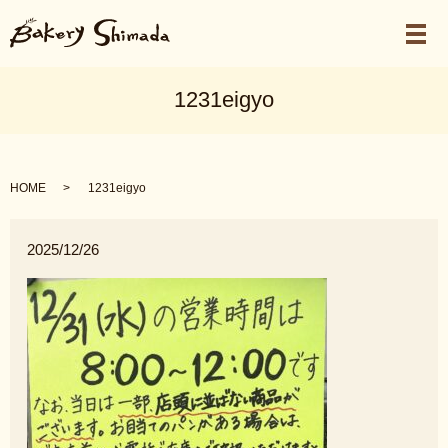
メ
1231eigyo
HOME
1231eigyo
2025/12/26