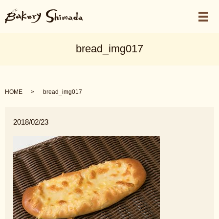
メ
bread_img017
HOME
bread_img017
2018/02/23