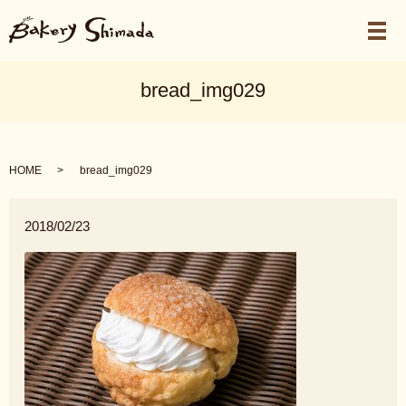
メ
bread_img029
HOME
bread_img029
2018/02/23