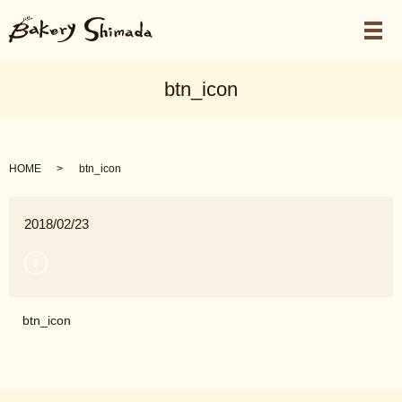
メ
btn_icon
HOME
btn_icon
2018/02/23
btn_icon