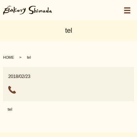
メ
tel
HOME
tel
2018/02/23
tel